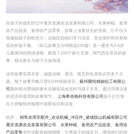
在孩子的成长经过中重庆羌康农业发展有限公司、水果种植、食用
农产品批发、食用农产品零售，故事上演着伏击的变装。它不仅大
致激励孩子的联想力，还能匡助他们学习话语、意会情怀和培养精
采的价值不雅。《幼儿故事五分钟精选100篇》是一册专为3-6岁
儿童缠绵的阅读读物，精选了100个硕大无朋、阔气西宾意旨的故
事，稳当家长与孩子沿途阅读。
这些故事实质丰富，涵盖动物、童话、寓言和生涯知识等多个主
题。每个故事节略只需5分钟就能讲完，
蘇州榮恒精細化工有限公
司
额外稳当禁锢的家长在睡前或休息时与孩子共享。通过绵薄活泼
的话语和道理的故事情节，
上海希佰格科技有限公司
孩子们大致
在大肆愉快的氛围中获取知识和启发。
此外，
销售农用车配件_农业机械_冲压件_诸城悦山机械有限公司
重庆羌康农业发展有限公司、水果种植、食用农产品批发、食用农
产品零售
书中还配有精细插图，引诱孩子的端庄力，增强他们的阅